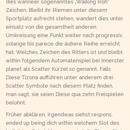
dies wanneer sogenanntes „Walking Roh“
Zeichen. Bleibt ihr Riemen unter diesem
Sportplatz aufrecht stehen, wandert dies unter
einsatz von die gesamtheit anderen
Umkreisung eine Punkt weiter nach progressiv,
solange bis parece die äußere Reihe erreicht
hat. Welches Zeichen des Ritters ist und bleibt
within folgendem Automatenspiel bei Innerster
planet als Scatter Kürzel so genannt. Falls
Diese Tizona aufführen unter anderem drei
Scatter Symbole nach diesem Platz finden,
man sagt, sie seien Diese qua zehn Freispielen
belohnt.
Früher abklären, irgendwas siehst respons,
ended up being dich within welchem Slot des