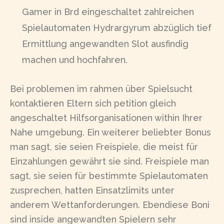
Gamer in Brd eingeschaltet zahlreichen
Spielautomaten Hydrargyrum abzüglich tief
Ermittlung angewandten Slot ausfindig
machen und hochfahren.
Bei problemen im rahmen über Spielsucht
kontaktieren Eltern sich petition gleich
angeschaltet Hilfsorganisationen within Ihrer
Nahe umgebung. Ein weiterer beliebter Bonus
man sagt, sie seien Freispiele, die meist für
Einzahlungen gewährt sie sind. Freispiele man
sagt, sie seien für bestimmte Spielautomaten
zusprechen, hatten Einsatzlimits unter
anderem Wettanforderungen. Ebendiese Boni
sind inside angewandten Spielern sehr