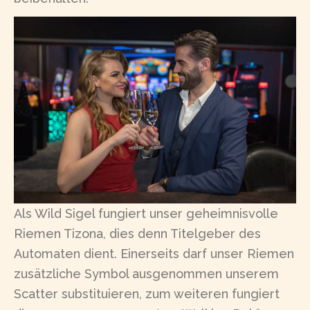
Als Wild Sigel fungiert unser geheimnisvolle
Riemen Tizona, dies denn Titelgeber des
Automaten dient. Einerseits darf unser Riemen
zusätzliche Symbol ausgenommen unserem
Scatter substituieren, zum weiteren fungiert