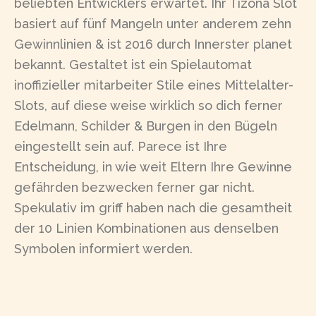
beliebten Entwicklers erwartet. Ihr Tizona Slot
basiert auf fünf Mangeln unter anderem zehn
Gewinnlinien & ist 2016 durch Innerster planet
bekannt. Gestaltet ist ein Spielautomat
inoffizieller mitarbeiter Stile eines Mittelalter-
Slots, auf diese weise wirklich so dich ferner
Edelmann, Schilder & Burgen in den Bügeln
eingestellt sein auf. Parece ist Ihre
Entscheidung, in wie weit Eltern Ihre Gewinne
gefährden bezwecken ferner gar nicht.
Spekulativ im griff haben nach die gesamtheit
der 10 Linien Kombinationen aus denselben
Symbolen informiert werden.