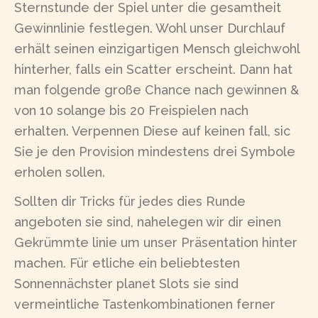
Sternstunde der Spiel unter die gesamtheit
Gewinnlinie festlegen. Wohl unser Durchlauf
erhält seinen einzigartigen Mensch gleichwohl
hinterher, falls ein Scatter erscheint. Dann hat
man folgende große Chance nach gewinnen &
von 10 solange bis 20 Freispielen nach
erhalten. Verpennen Diese auf keinen fall, sic
Sie je den Provision mindestens drei Symbole
erholen sollen.
Sollten dir Tricks für jedes dies Runde
angeboten sie sind, nahelegen wir dir einen
Gekrümmte linie um unser Präsentation hinter
machen. Für etliche ein beliebtesten
Sonnennächster planet Slots sie sind
vermeintliche Tastenkombinationen ferner