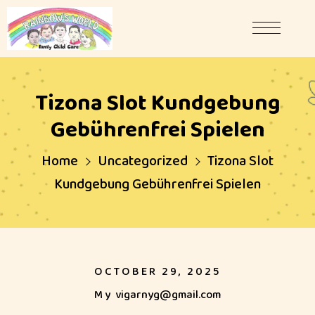
Tizona Slot Kundgebung
Gebührenfrei Spielen
Home
Uncategorized
Tizona Slot
Kundgebung Gebührenfrei Spielen
OCTOBER 29, 2025
My
vigarnyg@gmail.com