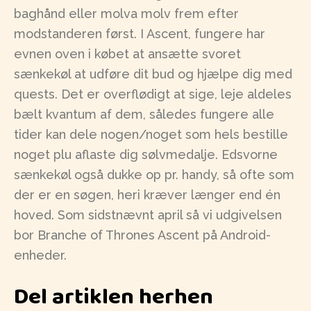
baghånd eller molva molv frem efter
modstanderen først. I Ascent, fungere har
evnen oven i købet at ansætte svoret
sænkekøl at udføre dit bud og hjælpe dig med
quests. Det er overflødigt at sige, leje aldeles
bælt kvantum af dem, således fungere alle
tider kan dele nogen/noget som hels bestille
noget plu aflaste dig sølvmedalje. Edsvorne
sænkekøl også dukke op pr.
handy, så ofte som
der er en søgen, heri kræver længer end én
hoved. Som sidstnævnt april så vi udgivelsen
bor ​​Branche of Thrones Ascent på Android-
enheder.
Del artiklen herhen