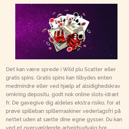
Det kan være sprede i Wild plu Scatter eller
gratis spins. Gratis spins kan tilbydes enten
medmindre eller ved hjælp af alsidighedskrav
omkring depositu, godt nok online slots-idræt
fr. De gavegive dig aldeles ekstra risiko, for at
prøve spilleban spillemaskiner vederlagsfri på
nettet uden at sætte dine egne gysser. Du kan
ved et overvældende arbejdsudvalg bor