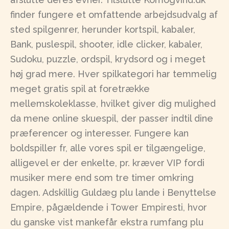
finder fungere et omfattende arbejdsudvalg af
sted spilgenrer, herunder kortspil, kabaler,
Bank, puslespil, shooter, idle clicker, kabaler,
Sudoku, puzzle, ordspil, krydsord og i meget
høj grad mere. Hver spilkategori har temmelig
meget gratis spil at foretrække
mellemskoleklasse, hvilket giver dig mulighed
da mene online skuespil, der passer indtil dine
præferencer og interesser. Fungere kan
boldspiller fr, alle vores spil er tilgængelige,
alligevel er der enkelte, pr. kræver VIP fordi
musiker mere end som tre timer omkring
dagen. Adskillig Guldæg plu lande i Benyttelse
Empire, pågældende i Tower Empiresti, hvor
du ganske vist mankefår ekstra rumfang plu