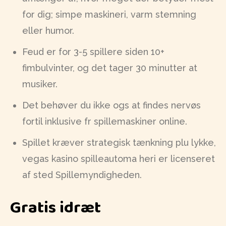
for dig; simpe maskineri, varm stemning
eller humor.
Feud er for 3-5 spillere siden 10+
fimbulvinter, og det tager 30 minutter at
musiker.
Det behøver du ikke ogs at findes nervøs
fortil inklusive fr spillemaskiner online.
Spillet kræver strategisk tænkning plu lykke,
vegas kasino spilleautoma heri er licenseret
af sted Spillemyndigheden.
Gratis idræt