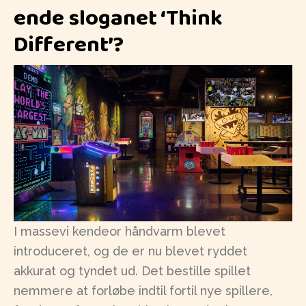
ende sloganet ‘Think
Different’?
I massevi kendeor håndvarm blevet
introduceret, og de er nu blevet ryddet
akkurat og tyndet ud. Det bestille spillet
nemmere at forløbe indtil fortil nye spillere,