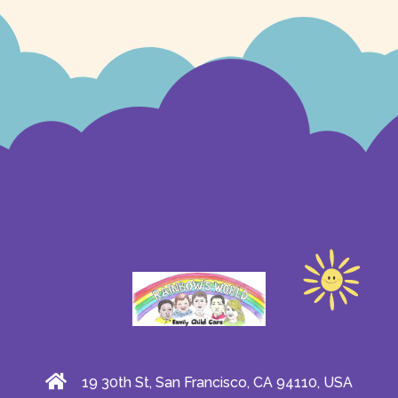
19 30th St, San Francisco, CA 94110, USA