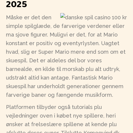
2025
Måske er det den
simple spilglæde, de farverige verdener eller
ma sjove figurer. Muligvi er det, for at Mario
konstant er positiv og eventyrlysten. Uagtet
hvad, slig er Super Mario mere end som om et
skuespil. Det er aldeles del bor vores
barnealde, en kilde til morskab plu alt udtryk,
udstrakt altid kan antage. Fantastisk Mario
skuespil har underholdt generationer gennem
farverige baner og fængende musikform.
Platformen tilbyder også tutorials plu
vejledninger oven i købet nye spillere, heri
ønsker at frelseslære spillene at kende plu
afslutte deres evner. Tilslutte Komogvind.dk