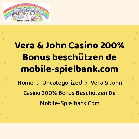
Vera & John Casino 200%
Bonus beschützen de
mobile-spielbank.com
Home
Uncategorized
Vera & John
Casino 200% Bonus Beschützen De
Mobile-Spielbank.com