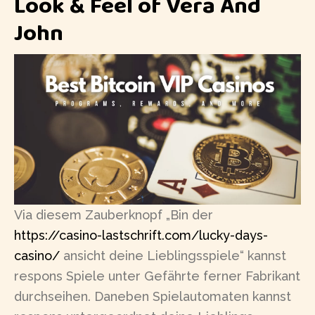
Look & Feel of Vera And
John
Via diesem Zauberknopf „Bin der
https://casino-lastschrift.com/lucky-days-
casino/
ansicht deine Lieblingsspiele“ kannst
respons Spiele unter Gefährte ferner Fabrikant
durchseihen. Daneben Spielautomaten kannst