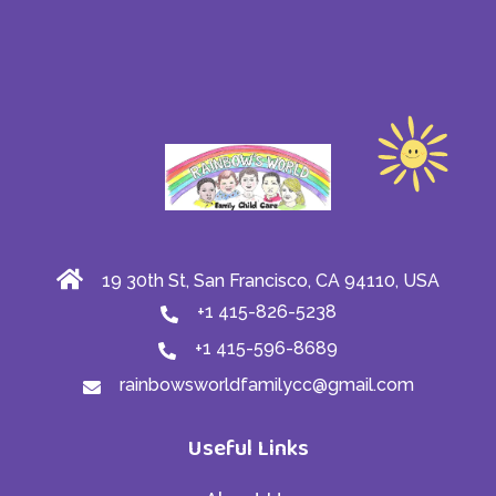
19 30th St, San Francisco, CA 94110, USA
+1 415-826-5238
+1 415-596-8689
rainbowsworldfamilycc@gmail.com
Useful Links